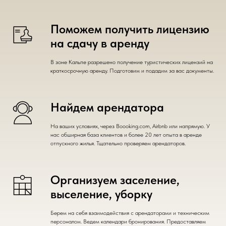
Поможем получить лицензию
на сдачу в аренду
В зоне Кальпе разрешено получение туристических лицензий на
краткосрочную аренду. Подготовим и подадим за вас документы.
Найдем арендатора
На ваших условиях, через Boooking.com, Airbnb или напрямую. У
нас обширная база клиентов и более 20 лет опыта в аренде
отпускного жилья. Тщательно проверяем арендаторов.
Организуем заселение,
выселение, уборку
Берем на себя взаимодействия с арендаторами и техническим
персоналом. Ведем календари бронирования. Предоставляем