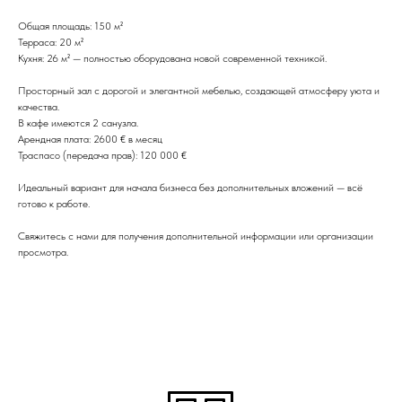
Общая площадь: 150 м²
Терраса: 20 м²
Кухня: 26 м² — полностью оборудована новой современной техникой.
Просторный зал с дорогой и элегантной мебелью, создающей атмосферу уюта и
качества.
В кафе имеются 2 санузла.
Арендная плата: 2600 € в месяц
Траспасо (передача прав): 120 000 €
Идеальный вариант для начала бизнеса без дополнительных вложений — всё
готово к работе.
Свяжитесь с нами для получения дополнительной информации или организации
просмотра.