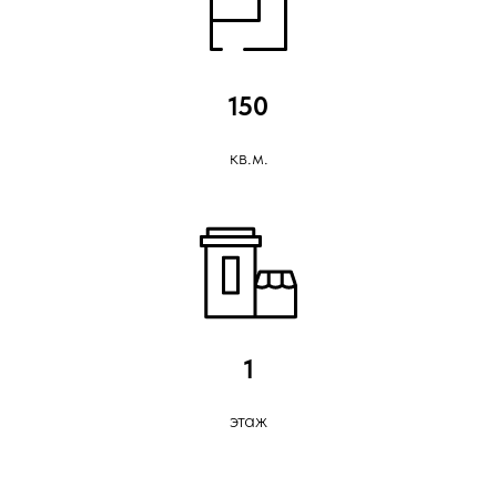
150
кв.м.
1
этаж