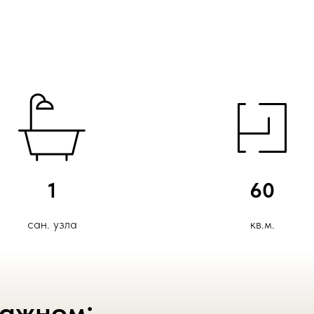
1
60
сан. узла
кв.м.
важном: