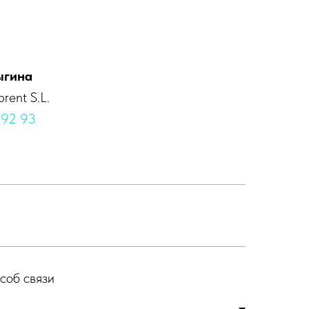
ыгина
rent S.L.
 92 93
соб связи