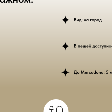
Вид: на город
В пешей доступно
До Mercadona: 5 