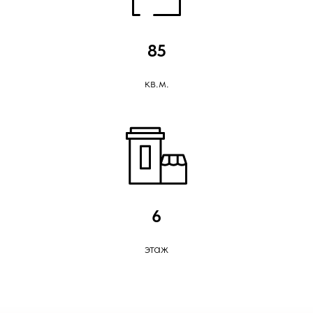
85
кв.м.
6
этаж