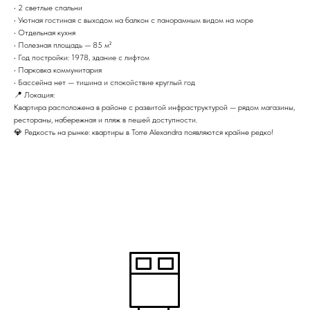
• 2 светлые спальни
• Уютная гостиная с выходом на балкон с панорамным видом на море
• Отдельная кухня
• Полезная площадь — 85 м²
• Год постройки: 1978, здание с лифтом
• Парковка коммунитария
• Бассейна нет — тишина и спокойствие круглый год
📍 Локация:
Квартира расположена в районе с развитой инфраструктурой — рядом магазины,
рестораны, набережная и пляж в пешей доступности.
💎 Редкость на рынке: квартиры в Torre Alexandra появляются крайне редко!