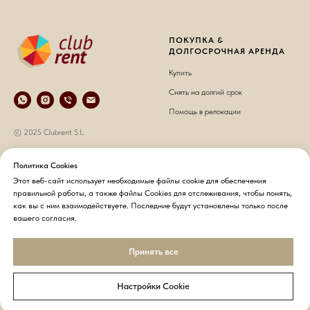
ПОКУПКА &
ДОЛГОСРОЧНАЯ АРЕНДА
Купить
Снять на долгий срок
Помощь в релокации
© 2025 Clubrent S.L.
КРАТКОСРОЧНАЯ АРЕНДА
О НАС
Политика Cookies
Этот веб-сайт использует необходимые файлы cookie для обеспечения
Снять на короткий срок
О компании
правильной работы, а также файлы Cookies для отслеживания, чтобы понять,
Хозяевам недвижимости
Контакты
как вы с ним взаимодействуете. Последние будут установлены только после
вашего согласия.
Гостям
Политика конфиденциальности
Принять все
Настройки Cookie