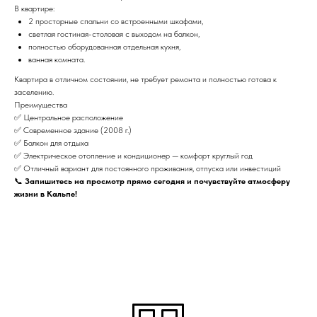
В квартире:
2 просторные спальни со встроенными шкафами,
светлая гостиная-столовая с выходом на балкон,
полностью оборудованная отдельная кухня,
ванная комната.
Квартира в отличном состоянии, не требует ремонта и полностью готова к
заселению.
Преимущества
✅ Центральное расположение
✅ Современное здание (2008 г.)
✅ Балкон для отдыха
✅ Электрическое отопление и кондиционер — комфорт круглый год
✅ Отличный вариант для постоянного проживания, отпуска или инвестиций
📞
Запишитесь на просмотр прямо сегодня и почувствуйте атмосферу
жизни в Кальпе!