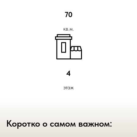
70
кв.м.
4
этаж
Коротко о самом важном: