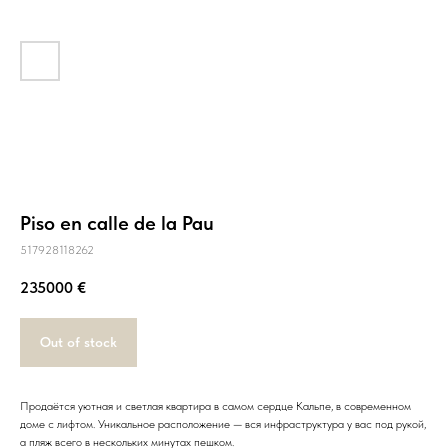
Piso en calle de la Pau
517928118262
235000
€
Out of stock
Продаётся уютная и светлая квартира в самом сердце Кальпе, в современном
доме с лифтом. Уникальное расположение — вся инфраструктура у вас под рукой,
а пляж всего в нескольких минутах пешком.