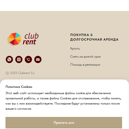
ПОКУПКА &
ДОЛГОСРОЧНАЯ АРЕНДА
Купить
Снять на долгий срок
Помощь в релокации
© 2025 Clubrent S.L.
КРАТКОСРОЧНАЯ АРЕНДА
О НАС
Политика Cookies
Этот веб-сайт использует необходимые файлы cookie для обеспечения
Снять на короткий срок
О компании
правильной работы, а также файлы Cookies для отслеживания, чтобы понять,
Хозяевам недвижимости
Контакты
как вы с ним взаимодействуете. Последние будут установлены только после
вашего согласия.
Гостям
Политика конфиденциальности
Принять все