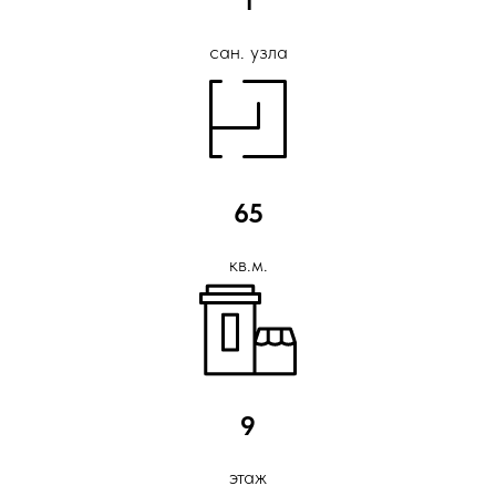
1
сан. узла
65
кв.м.
9
этаж