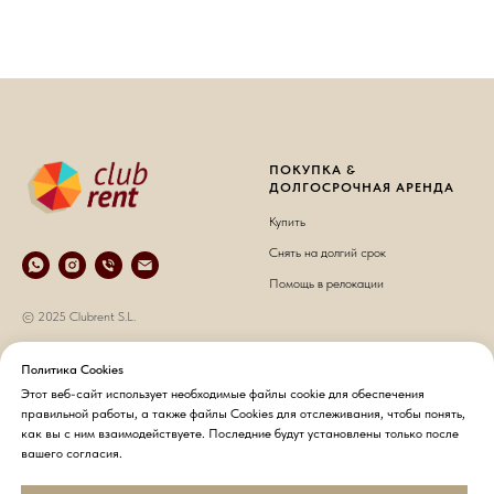
ПОКУПКА &
ДОЛГОСРОЧНАЯ АРЕНДА
Купить
Снять на долгий срок
Помощь в релокации
© 2025 Clubrent S.L.
КРАТКОСРОЧНАЯ АРЕНДА
О НАС
Политика Cookies
Этот веб-сайт использует необходимые файлы cookie для обеспечения
Снять на короткий срок
О компании
правильной работы, а также файлы Cookies для отслеживания, чтобы понять,
Хозяевам недвижимости
Контакты
как вы с ним взаимодействуете. Последние будут установлены только после
вашего согласия.
Гостям
Политика конфиденциальности