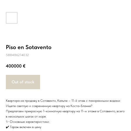
Piso en Sotavento
588486214032
400000
€
Out of stock
Квартира на продажу в Сотавенто, Кальпе – 11-й этаж с панорамными видами
Ищете светлую и современную квартиру на Коста-Бланке?
Предлагаем прекрасную 1-комнатную квартиру на 11-м этаже в Сотавенто, всего
в нескольких шагах от моря.
✨ Основные характеристики:
✔️ Гараж включен в цену