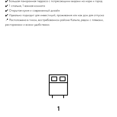
✔️ Большая панорамная терраса с потрясающими видами на море и город
✔️ 1 спальня, 1 ванная комната
✔️ Открытая кухня и современный дизайн
✔️ Идеально подходит для инвестиций, проживания или как дом для отпуска
📍 Расположена в тихом, востребованном районе Кальпе, рядом с пляжами,
ресторанами и всеми удобствами.
1