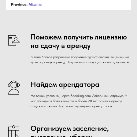
Поможем получить лицензию
на сдачу в аренду
В зоне Кальпе разрешено получение туристических лицензий на
краткосрочную аренду. Подготовим и подадим за вас документы.
Найдем арендатора
На ваших условиях, через Boooking.com, Airbnb или напрямую. У
нас обширная база клиентов и более 20 лет опыта в аренде
отпускного жилья. Тщательно проверяем арендаторов.
Организуем заселение,
выселение, уборку