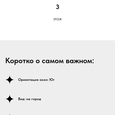
3
этаж
Коротко о самом важном:
Ориентация окон: Юг
Вид: на город