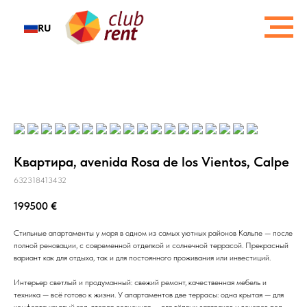
RU
Квартира, avenida Rosa de los Vientos, Calpe
632318413432
199500
€
Стильные апартаменты у моря в одном из самых уютных районов Кальпе — после
полной реновации, с современной отделкой и солнечной террасой. Прекрасный
вариант как для отдыха, так и для постоянного проживания или инвестиций.
Интерьер светлый и продуманный: свежий ремонт, качественная мебель и
техника — всё готово к жизни. У апартаментов две террасы: одна крытая — для