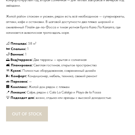
комфорта круглый год, вторая солнечная — для тёплых завтраков и вечеров под
звёздами.
Жилой район спокоен и ухожен, рядом есть всё необходимое — супермаркеты,
аптеки, кафе и остановки. В шаговой доступности два пляжа: широкий и
оживлённый Плайя-де-ла-Фосса и тихая уютная бухта Кала Ла Калалга, где
начинается живописная тропа вдоль моря.
📐
Площадь:
58 м²
🛏
Спальни:
1
🛁
Ванные:
1
🌅
Вид/терраса:
Две террасы — крытая и солнечная
🛋
Планировка:
Светлая гостиная, открытое пространство
🍴
Кухня:
Полностью оборудованная, современный дизайн
🌬
Комфорт:
Кондиционер, мебель, техника, свежий ремонт
🚗
Парковка:
—
🏢
Комплекс:
Жилой дом рядом с пляжем
📍
Локация:
Calpe, рядом с Cala La Calalga и Playa de la Fossa
💡
Подходит для:
жизни, отдыха или аренды с высокой доходностью
OUT OF STOCK