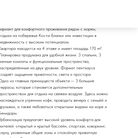
Современный двухуровневый пентхаус, расположенный в
тихой и приятной урбанизации в районе Finestrat. Отличный
вариант для комфортного проживания рядом с морем,
отдыха на побережье Коста-Бланки или инвестиции в
недвижимость с высоким потенциалом.
Квартира находится на 4 этаже и имеет площадь 170 m².
Планировка продумана для удобной жизни: 3 спальни, 3
ванные комнаты и функциональные пространства,
распределённые на двух уровнях. Формат пентхауса
создаёт ощущение приватности, света и простора.
Одно из главных преимуществ объекта — 3 большие
террасы, которые становятся дополнительным
пространством для отдыха на свежем воздухе. Здесь можно
наслаждаться утренним кофе, проводить вечера с семьёй и
друзьями, а также любоваться открытыми видами на море и
Бенидорм.
Урбанизация предлагает высокий уровень комфорта для
жителей: открытый и крытый бассейн, спортзал, коворкинг,
сауну, ухоженные общие зоны и спокойную приватную