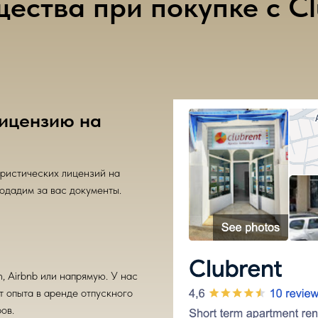
ства при покупке с Cl
ицензию на
уристических лицензий на
одадим за вас документы.
, Airbnb или напрямую. У нас
т опыта в аренде отпускного
ов.