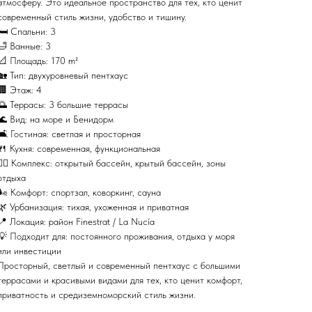
атмосферу. Это идеальное пространство для тех, кто ценит
современный стиль жизни, удобство и тишину.
🛏 Спальни: 3
🛁 Ванные: 3
📐 Площадь: 170 m²
🏡 Тип: двухуровневый пентхаус
🏢 Этаж: 4
🌅 Террасы: 3 большие террасы
🌊 Вид: на море и Бенидорм
🛋 Гостиная: светлая и просторная
🍴 Кухня: современная, функциональная
🏊‍♂️ Комплекс: открытый бассейн, крытый бассейн, зоны
отдыха
🌬 Комфорт: спортзал, коворкинг, сауна
🌿 Урбанизация: тихая, ухоженная и приватная
📍 Локация: район Finestrat / La Nucía
💡 Подходит для: постоянного проживания, отдыха у моря
или инвестиции
Просторный, светлый и современный пентхаус с большими
террасами и красивыми видами для тех, кто ценит комфорт,
приватность и средиземноморский стиль жизни.