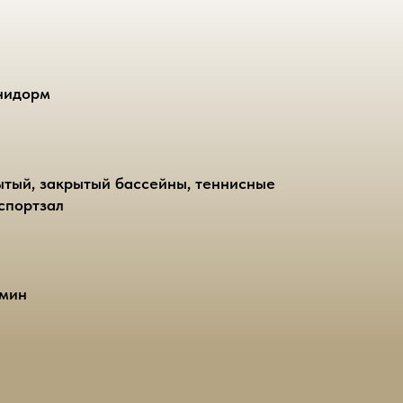
енидорм
ытый, закрытый бассейны, теннисные
 спортзал
 мин