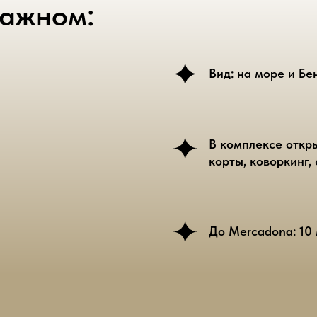
важном:
Вид: на море и Б
В комплексе откр
корты, коворкинг,
До Mercadona: 10