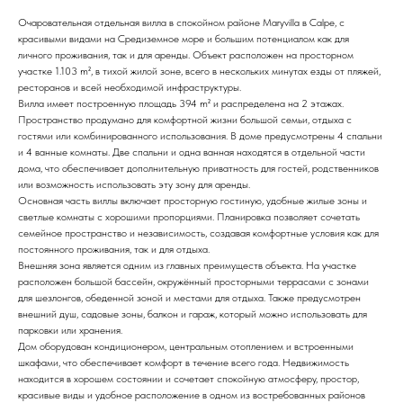
Очаровательная отдельная вилла в спокойном районе Maryvilla в Calpe, с
красивыми видами на Средиземное море и большим потенциалом как для
личного проживания, так и для аренды. Объект расположен на просторном
участке 1.103 m², в тихой жилой зоне, всего в нескольких минутах езды от пляжей,
ресторанов и всей необходимой инфраструктуры.
Вилла имеет построенную площадь 394 m² и распределена на 2 этажах.
Пространство продумано для комфортной жизни большой семьи, отдыха с
гостями или комбинированного использования. В доме предусмотрены 4 спальни
и 4 ванные комнаты. Две спальни и одна ванная находятся в отдельной части
дома, что обеспечивает дополнительную приватность для гостей, родственников
или возможность использовать эту зону для аренды.
Основная часть виллы включает просторную гостиную, удобные жилые зоны и
светлые комнаты с хорошими пропорциями. Планировка позволяет сочетать
семейное пространство и независимость, создавая комфортные условия как для
постоянного проживания, так и для отдыха.
Внешняя зона является одним из главных преимуществ объекта. На участке
расположен большой бассейн, окружённый просторными террасами с зонами
для шезлонгов, обеденной зоной и местами для отдыха. Также предусмотрен
внешний душ, садовые зоны, балкон и гараж, который можно использовать для
парковки или хранения.
Дом оборудован кондиционером, центральным отоплением и встроенными
шкафами, что обеспечивает комфорт в течение всего года. Недвижимость
находится в хорошем состоянии и сочетает спокойную атмосферу, простор,
красивые виды и удобное расположение в одном из востребованных районов