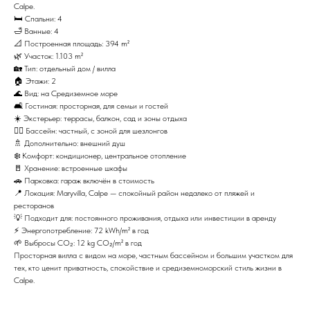
Calpe.
🛏 Спальни: 4
🛁 Ванные: 4
📐 Построенная площадь: 394 m²
🌿 Участок: 1.103 m²
🏡 Тип: отдельный дом / вилла
🏠 Этажи: 2
🌊 Вид: на Средиземное море
🛋 Гостиная: просторная, для семьи и гостей
☀️ Экстерьер: террасы, балкон, сад и зоны отдыха
🏊‍♂️ Бассейн: частный, с зоной для шезлонгов
🚿 Дополнительно: внешний душ
❄️ Комфорт: кондиционер, центральное отопление
🚪 Хранение: встроенные шкафы
🚗 Парковка: гараж включён в стоимость
📍 Локация: Maryvilla, Calpe — спокойный район недалеко от пляжей и
ресторанов
💡 Подходит для: постоянного проживания, отдыха или инвестиции в аренду
⚡ Энергопотребление: 72 kWh/m² в год
🌱 Выбросы CO₂: 12 kg CO₂/m² в год
Просторная вилла с видом на море, частным бассейном и большим участком для
тех, кто ценит приватность, спокойствие и средиземноморский стиль жизни в
Calpe.