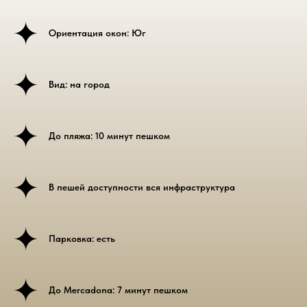
Ориентация окон: Юг
Вид: на город
До пляжа: 10 минут пешком
В пешей доступности вся инфраструктура
Парковка: есть
До Mercadona: 7 минут пешком