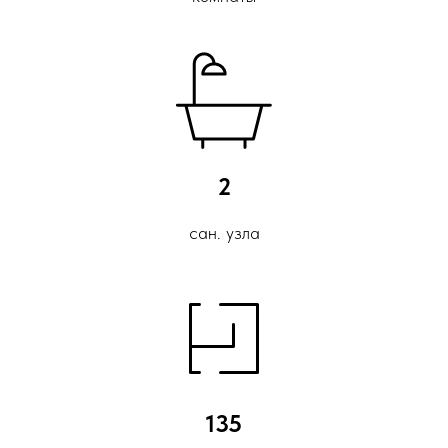
2
сан. узла
135