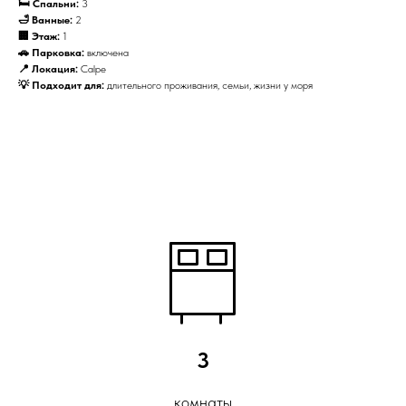
🛏 Спальни:
3
🛁 Ванные:
2
🏢 Этаж:
1
🚗 Парковка:
включена
📍 Локация:
Calpe
💡 Подходит для:
длительного проживания, семьи, жизни у моря
3
комнаты