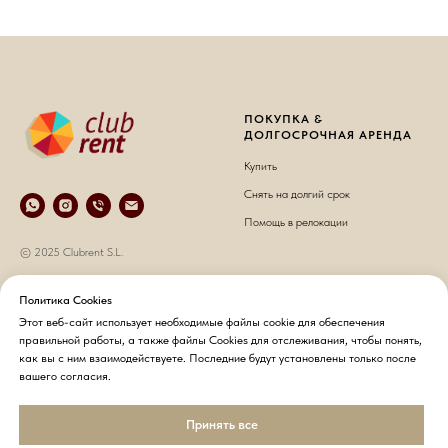
ПОКУПКА &
ДОЛГОСРОЧНАЯ АРЕНДА
Купить
Снять на долгий срок
Помощь в релокации
© 2025 Clubrent S.L.
КРАТКОСРОЧНАЯ АРЕНДА
О НАС
Политика Cookies
Этот веб-сайт использует необходимые файлы cookie для обеспечения
Снять на короткий срок
О компании
правильной работы, а также файлы Cookies для отслеживания, чтобы понять,
Хозяевам недвижимости
Контакты
как вы с ним взаимодействуете. Последние будут установлены только после
вашего согласия.
Гостям
Политика конфиденциальности
Принять все