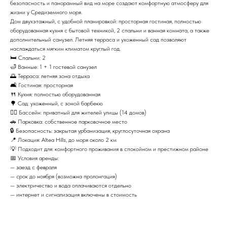
безопасность и панорамный вид на море создают комфортную атмосферу для
жизни у Средиземного моря.
Дом двухэтажный, с удобной планировкой: просторная гостиная, полностью
оборудованная кухня с бытовой техникой, 2 спальни и ванная комната, а также
дополнительный санузел. Летняя терраса и ухоженный сад позволяют
наслаждаться мягким климатом круглый год.
🛏 Спальни: 2
🛁 Ванные: 1 + 1 гостевой санузел
🌅 Терраса: летняя зона отдыха
🛋 Гостиная: просторная
🍴 Кухня: полностью оборудованная
🌳 Сад: ухоженный, с зоной барбекю
🏊‍♂️ Бассейн: приватный для жителей улицы (14 домов)
🚗 Парковка: собственное парковочное место
🔒 Безопасность: закрытая урбанизация, круглосуточная охрана
📍 Локация: Altea Hills, до моря около 2 км
💡 Подходит для: комфортного проживания в спокойном и престижном районе
📅 Условия аренды:
— заезд с февраля
— срок до ноября (возможна пролонгация)
— электричество и вода оплачиваются отдельно
— интернет и сигнализация включены в стоимость